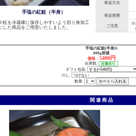
発送方法
手塩の紅鮭（半身）
発送形態
※鮭を冷蔵庫に保存しやすいよう切り身加工
冷
ご注意
にした商品をご用意いたしました。
手塩の紅鮭(半身)S
800g前後
5400円
価格：
在庫数:
ギフト包装:
のし:
数量:
関 連 商 品