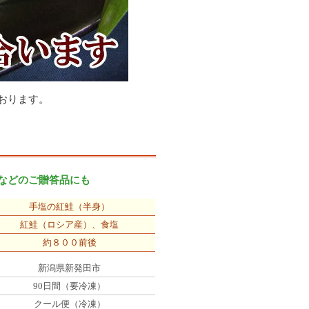
おります。
などのご贈答品にも
手塩の紅鮭（半身）
紅鮭（ロシア産）、食塩
約８００前後
新潟県新発田市
90日間（要冷凍）
クール便（冷凍）