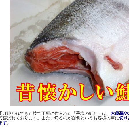
受け継がれてきた技で丁寧に作られた「手塩の紅鮭」は、
お歳暮や
変喜ばれております。また、切るのが面倒というお客様の声に
切り
ます
。