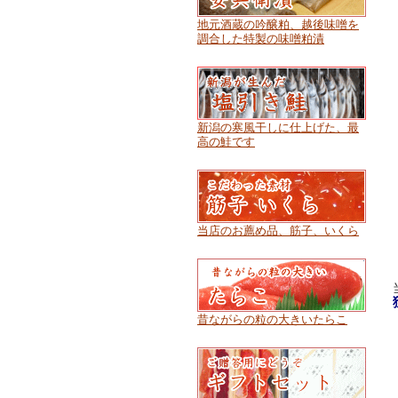
地元酒蔵の吟醸粕、越後味噌を
調合した特製の味噌粕漬
新潟の寒風干しに仕上げた、最
高の鮭です
当店のお薦め品、筋子、いくら
昔ながらの粒の大きいたらこ