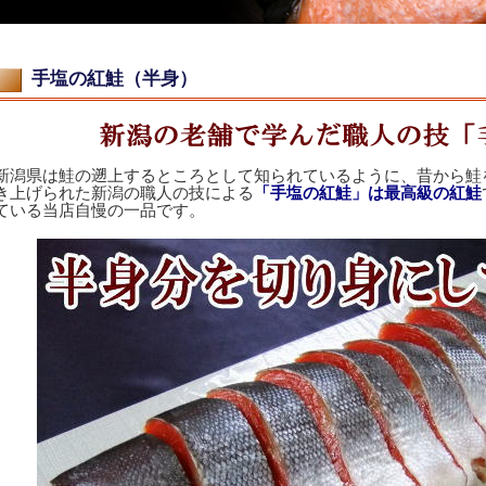
手塩の紅鮭（半身）
新潟県は鮭の遡上するところとして知られているように、昔から鮭
き上げられた新潟の職人の技による
「
手塩の紅鮭
」は
最高級の紅鮭
ている当店自慢の一品です。