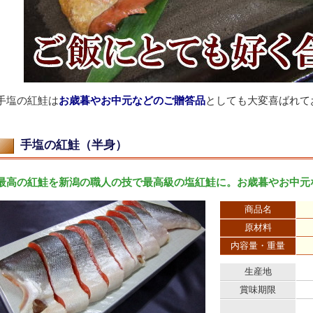
手塩の紅鮭は
お歳暮やお中元などのご贈答品
としても大変喜ばれて
手塩の紅鮭（半身）
最高の紅鮭を新潟の職人の技で最高級の塩紅鮭に。お歳暮やお中元
商品名
原材料
内容量・重量
生産地
賞味期限