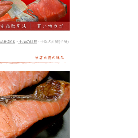
料!－佐々木食品
品HOME
>
手塩の紅鮭
> 手塩の紅鮭(半身)