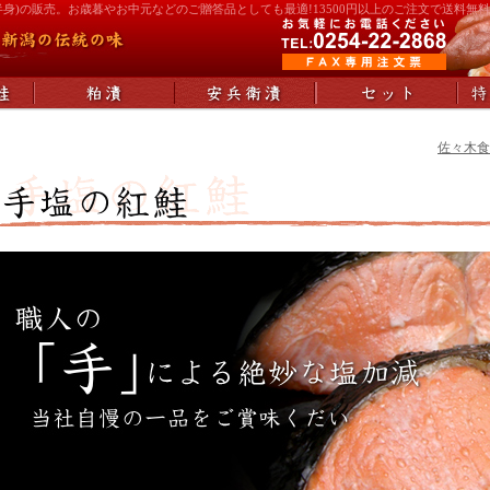
半身)の販売。お歳暮やお中元などのご贈答品としても最適!13500円以上のご注文で送料無
佐々木食