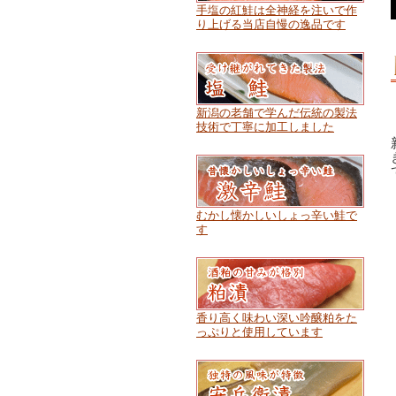
手塩の紅鮭は全神経を注いで作
り上げる当店自慢の逸品です
新潟の老舗で学んだ伝統の製法
技術で丁寧に加工しました
むかし懐かしいしょっ辛い鮭で
す
香り高く味わい深い吟醸粕をた
っぷりと使用しています