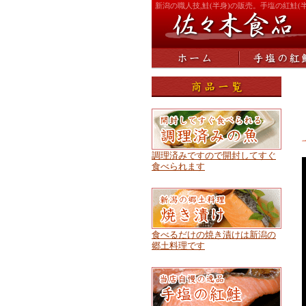
新潟の職人技,鮭(半身)の販売。手塩の紅鮭(
調理済みですので開封してすぐ
食べられます
食べるだけの焼き漬けは新潟の
郷土料理です